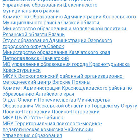
Управление образования Шекснинского
муниципального района
Комитет по Образованию Администрации Колосовского
Муниципального района Омской области
Министерство образования и молодежной политики
Рязанской области Рязань
Отдел образования Администрации Озерского
городского округа Озёрск
Министерство образования Камчатского края
Петропавловск-Камчатский
МО управление образования города Краснотурьинска
Краснотурьинск
МКУК Вятскополянский районный организационно-
методический центр Вятские Поляны
Комитет Администрации Краснощёковского района по
образованию Алтайского края
Отдел Опеки и Попечительства Министерства
Образования Московской области по Городскому Округу
Лосино-Петровский Лосино-Петровский
МКУ ЦБ УО Усть-Лабинск
МБУ Территориальная психолого-медико-
педагогическая комиссия Чайковский
Управление образования