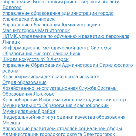
образования Бологовский район Тверской области
Бологое
Управление образования администрации города
Ульяновска Ульяновск
Управление образования Администрации г.
Магнитогорска Магнитогорск
НЛМК, управление по обучению и развитию персонала
Липецк
Информационно-методический центр Системы
Образования Ейского района Ейск
Школа искусств № 3 Ангарск
Управление Образования Администрации Бирилюсского
района
Красноармейская детская школа искусств
Отдел образования
Хозяйственно-эксплуатационная Служба Системы
Образования Лысково
Красноборский Информационно-методический центр
Муниципального Образования Красноборский
Муниципальный район
Федеральный институт оценки качества образования
Москва
Управление развитием отраслей социальной сферы
Администрации городского округа Электрогорск