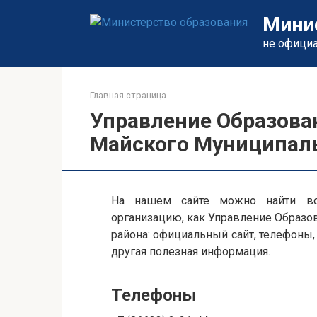
Перейти
Мини
к
контенту
не офици
Главная страница
Управление Образов
Майского Муниципаль
На нашем сайте можно найти вс
организацию, как Управление Образ
района: официальный сайт, телефоны,
другая полезная информация.
Телефоны