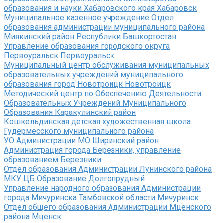
образования и науки Хабаровского края Хабаровск
Муниципальное казенное учреждение Отдел
образования администрации муниципального района
Миякинский район Республики Башкортостан
Управление образования городского округа
Первоуральск Первоуральск
Муниципальный центр обслуживания муниципальных
образовательных учреждений муниципального
образования город Новотроицк Новотроицк
Методический центр по Обеспечению Деятельности
Образовательных Учреждений Муниципального
Образования Каракулинский район
Кошкельдинская детская художественная школа
Гудермесского муниципального района
УО Администрации МО Ширинский район
Администрация города Березники, управление
образованием Березники
Отдел образования Администрации Лунинского района
МКУ ЦБ Образование Долгопрудный
Управление народного образования Администрации
города Мичуринска Тамбовской области Мичуринск
Отдел общего образования Администрации Мценского
района Мценск