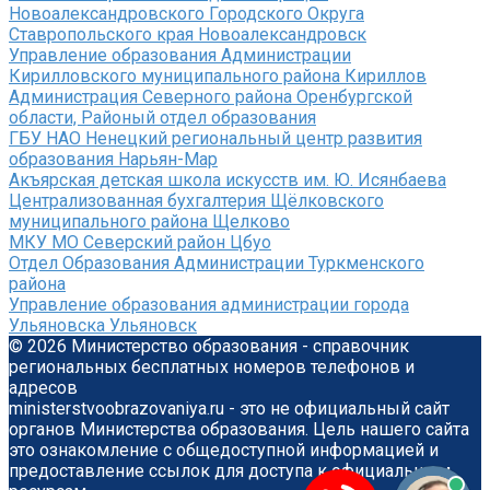
Новоалександровского Городского Округа
Ставропольского края Новоалександровск
Управление образования Администрации
Кирилловского муниципального района Кириллов
Администрация Северного района Оренбургской
области, Районый отдел образования
ГБУ НАО Ненецкий региональный центр развития
образования Нарьян-Мар
Акъярская детская школа искусств им. Ю. Исянбаева
Централизованная бухгалтерия Щёлковского
муниципального района Щелково
МКУ МО Северский район Цбуо
Отдел Образования Администрации Туркменского
района
Управление образования администрации города
Ульяновска Ульяновск
© 2026 Министерство образования - справочник
региональных бесплатных номеров телефонов и
адресов
ministerstvoobrazovaniya.ru - это не официальный сайт
органов Министерства образования. Цель нашего сайта
это ознакомление с общедоступной информацией и
предоставление ссылок для доступа к официальным