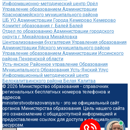
Информационно-методический центр Орёл
Управление образованием Администрации
Красноармейского муниципального района
ЦБ УО Администрации Города Кемерово Кемерово
Комитет образования г. Балей Балей
Отдел по образованию Администрации городского
округа г. Михайловка Михайловка
Централизованная бухгалтерия Управления образования
Администрации Яйского муниципального района
Управление образованием Администрации Иссинского
района Пензенской области
Усть-янское Районное управление Образования
Муниципального Образования Усть-Янский Улус
Информационный методический центр
Белокалитвинского района Белая Калитва
© 2026 Министерство образования - справочник
региональных бесплатных номеров телефонов и
адресов
ministerstvoobrazovaniya.ru - это не официальный сайт
органов Министерства образования. Цель нашего сайта
это ознакомление с общедоступной информацией и
предоставление ссылок для доступа к официальным
ресурсам.