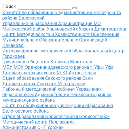
Поиск:
Комитет по образованию администрации Белоярского
района Белоярский
Управление образования Администрации МО
Мелекесский район Ульяновской области Димитровград
Центр Методического и Хозяйственного Обеспечения
Муниципальных Образовательных Организаций
Конаково
Информационно-методический образовательный центр
Гороховец
Грузинское общество Колхида Волгоград
МБУ МОУ Орджоникидзевского района г. Уфы Уфа
Детская школа искусств № 31 Архангельск
Отдел образования Сакского района Саки
Детская школа Искусств № 5 Грозный
Районный методический кабинет Управления
образованием Администрации Нанайского района
муниципального района
Центр по обслуживанию учреждений образования
Белогорского района
Отдел образования Борисоглебска Борисоглебск
Методический центр Палласовка
Администрация СНТ Урожай