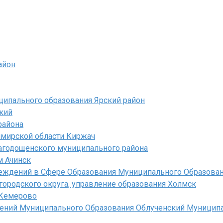
айон
ципального образования Ярский район
кий
района
мирской области Киржач
Чагодощенского муниципального района
м Ачинск
реждений в Сфере Образования Муниципального Образован
ородского округа, управление образования Холмск
 Кемерово
дений Муниципального Образования Облученский Муницип