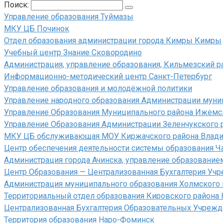
Поиск:
Управление образования Туймазы
МКУ ЦБ Починок
Отдел образования администрации города Кимры Кимры
Учебный центр Знание Сковородино
Администрация, управление образования, Кильмезский р
Информационно-методический центр Санкт-Петербург
Управление образования и молодёжной политики
Управление народного образования Администрации муни
Управление Образования Муниципального района Ижемс
Управление Образования Администрации Зеленчукского 
МКУ ЦБ обслуживающая МОУ Киржачского района Влади
Центр обеспечения деятельности системы образования 
Администрация города Ачинска, управление образование
Центр Образования — Централизованная Бухгалтерия Уч
Администрация муниципального образования Холмского г
Территориальный отдел образования Кировского района
Централизованная Бухгалтерия Образовательных Учреж
Территория образования Наро-Фоминск