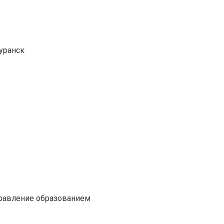
туранск
правление образованием