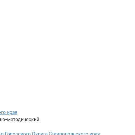
го края
вно-методический
 Городского Округа Ставропольского края