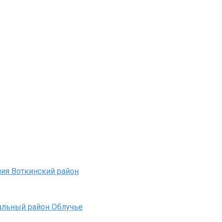
ия Воткинский район
альный район Облучье